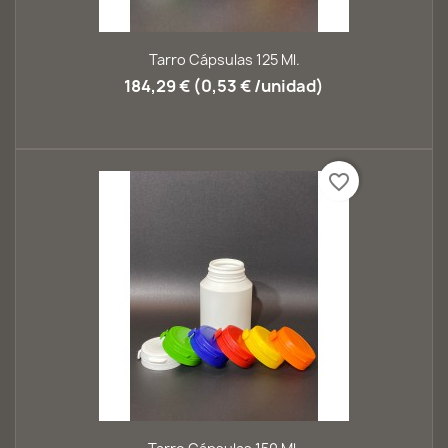
Tarro Cápsulas 125 Ml.
184,29 € (0,53 € /unidad)
favorite_border