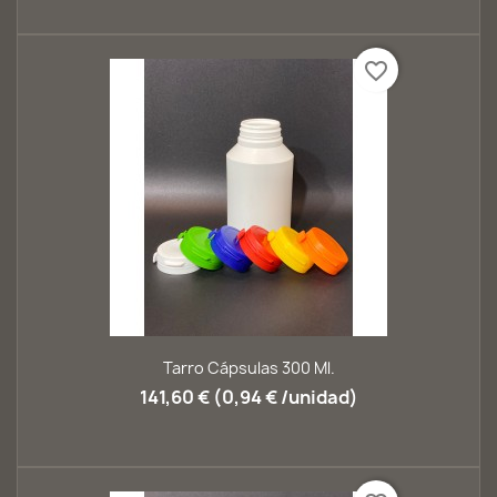
favorite_border
Tarro Cápsulas 300 Ml.
141,60 € (0,94 € /unidad)