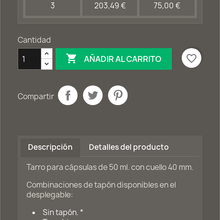
3
203,49 €
75,00 €
Cantidad

favorite_border
AÑADIR AL CARRITO
Compartir
Descripción
Detalles del producto
Tarro para cápsulas de 50 ml. con cuello 40 mm.
Combinaciones de tapón disponibles en el
desplegable:
Sin tapón. *