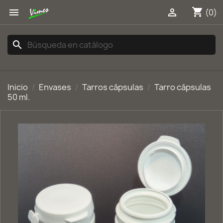
shopping_cart


(0)
search
Inicio
Envases
Tarros cápsulas
Tarro cápsulas
50 ml.