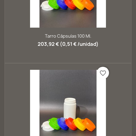
Tarro Cápsulas 100 Ml.
203,92 € (0,51 € /unidad)
favorite_border