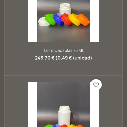
Tarro Cápsulas 75 Ml.
243,70 € (0,49 € /unidad)
favorite_border