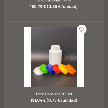
Tarro Cápsulas 150 Ml.
180,79 € (0,65 € /unidad)
favorite_border
Tarro Cápsulas 200 Ml.
191,04 € (0,75 € /unidad)