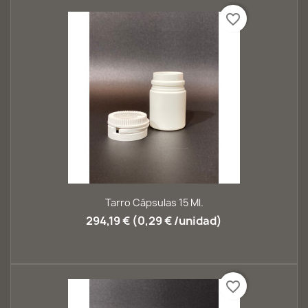
favorite_border
Tarro Cápsulas 15 Ml.
294,19 € (0,29 € /unidad)
favorite_border