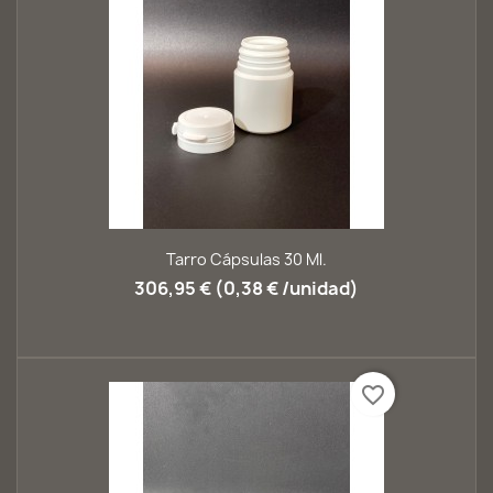
Tarro Cápsulas 30 Ml.
306,95 € (0,38 € /unidad)
favorite_border