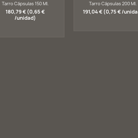
Vista rápida
Vista rápida


Tarro Cápsulas 150 Ml.
Tarro Cápsulas 200 Ml.
+1
180,79 € (0,65 €
191,04 € (0,75 € /unid
/unidad)