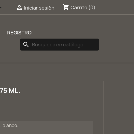
shopping_cart


Carrito
(0)
Iniciar sesión
S
REGISTRO
search
75 ML.
. blanco.