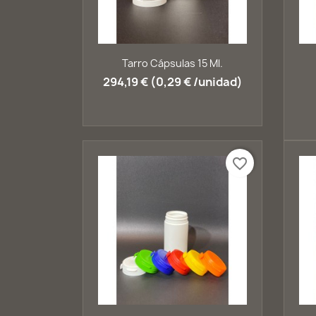
Vista rápida

Tarro Cápsulas 15 Ml.
294,19 € (0,29 € /unidad)
favorite_border