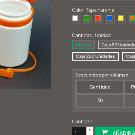
Color: Tapa naranja
Tapa
Tapa
Tapa
Tapa
Tapa
blanca
verde
roja
azul
amaril
Cantidad: Unidad
Unidad
Caja 50 Unidad
Caja 220 Unidades
Caj
Descuentos por volumen
Cantidad
P
30
Cantidad

AÑADIR 