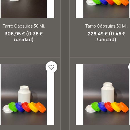
Vista rápida
Vista rápida


Tarro Cápsulas 30 Ml.
Tarro Cápsulas 50 Ml.
306,95 € (0,38 €
228,49 € (0,46 €
/unidad)
/unidad)
favorite_border