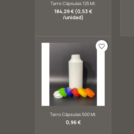
Vista rápida

Tarro Cápsulas 125 Ml.
+1
184,29 € (0,53 €
/unidad)
favorite_border
Vista rápida

Tarro Cápsulas 500 Ml.
+2
0,96 €