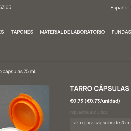
63 65
Español
ES
TAPONES
MATERIAL DE LABORATORIO
FUNDA
o cápsulas 75 ml.
TARRO CÁPSULAS 
€0.73 (€0.73/unidad)
Impuestos excluidos
Tarro para cápsulas de 75 ml