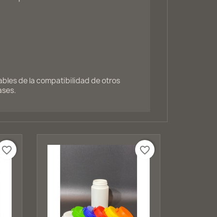
les de la compatibilidad de otros
ases.
favorite_border
favorite_border