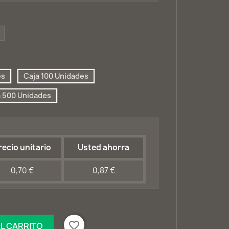
Tapa
la
naranja
es
Caja 100 Unidades
a 500 Unidades
recio unitario
Usted ahorra
0,70 €
0,87 €
favorite_border
AL CARRITO