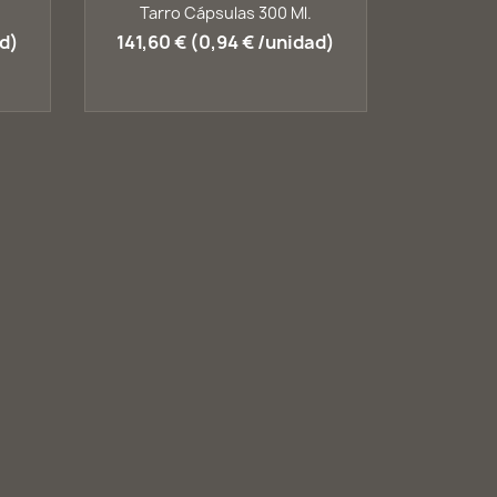
Vista rápida

Tarro Cápsulas 300 Ml.
+1
+1
ad)
141,60 € (0,94 € /unidad)