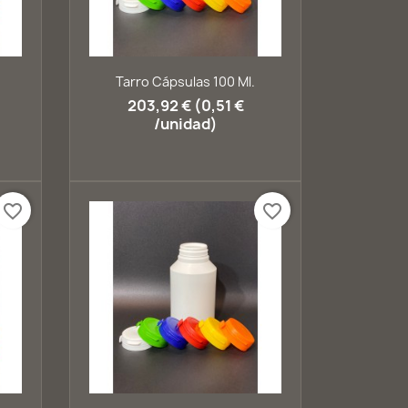
Vista rápida

Tarro Cápsulas 100 Ml.
+1
203,92 € (0,51 €
/unidad)
favorite_border
favorite_border