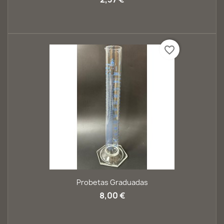
favorite_border
Probetas Graduadas
8,00 €