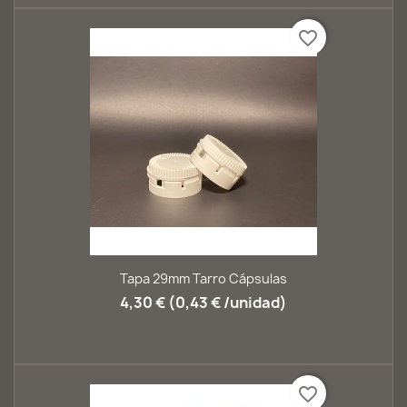
favorite_border
Tapa 29mm Tarro Cápsulas
4,30 € (0,43 € /unidad)
favorite_border