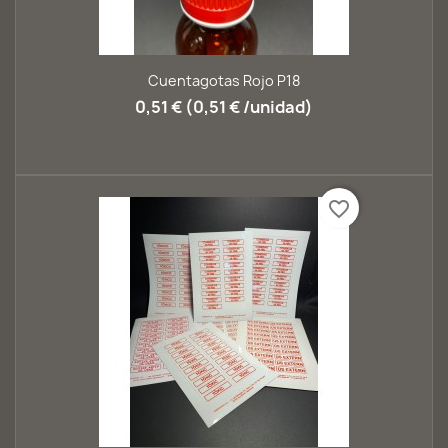
Cuentagotas Rojo P18
0,51 € (0,51 € /unidad)
favorite_border