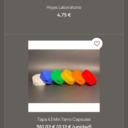
Hojas Laboratorio
4,75 €
favorite_border
Tapa 43 Mm Tarro Capsulas
361,02 € (0,12 € /unidad)