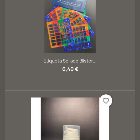
Etiqueta Sellado Blister...
0,40 €
favorite_border