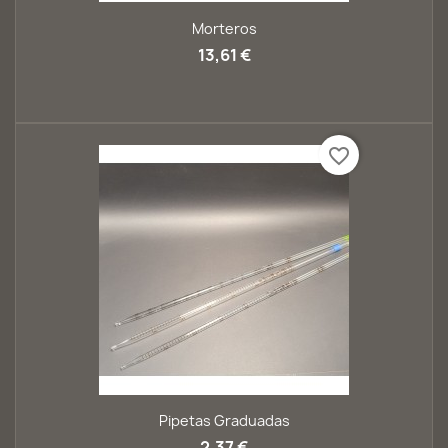
Morteros
13,61 €
favorite_border
Pipetas Graduadas
2,37 €