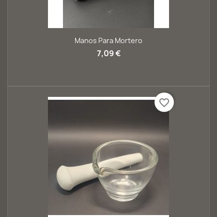
Manos Para Mortero
7,09 €
favorite_border