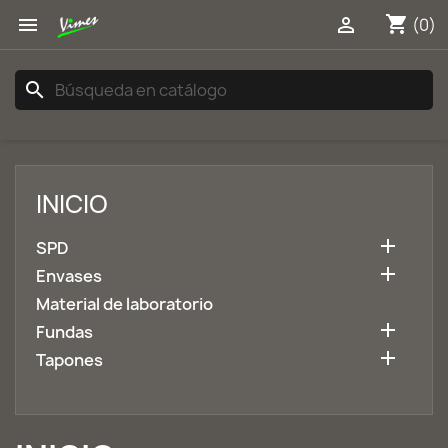
shopping_cart


(0)
search
INICIO

SPD

Envases
Material de laboratorio

Fundas

Tapones