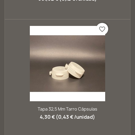
favorite_border
Tapa 32,5 Mm Tarro Cápsulas
4,30 € (0,43 € /unidad)