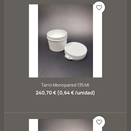
favorite_border
Tarro Monopared 135 Ml.
240,70 € (0,64 € /unidad)
favorite_border