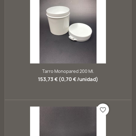
Tarro Monopared 200 Ml.
153,73 € (0,70 € /unidad)
favorite_border