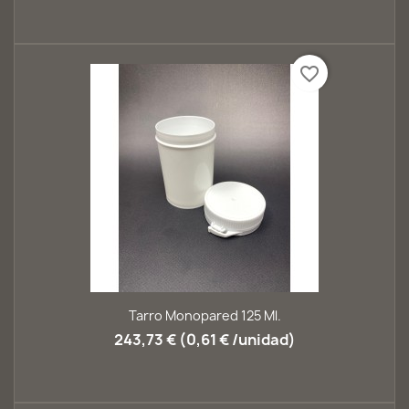
favorite_border
Tarro Monopared 125 Ml.
243,73 € (0,61 € /unidad)