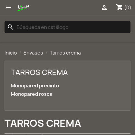
shopping_cart


(0)
search
Inicio
Envases
Tarros crema
TARROS CREMA
Monopared precinto
Monopared rosca
TARROS CREMA