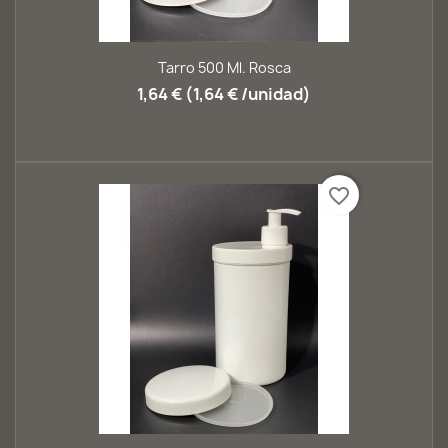
Tarro 500 Ml. Rosca
1,64 € (1,64 € /unidad)
favorite_border