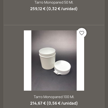
Tarro Monopared 50 Ml.
259,12 € (0,32 € /unidad)
favorite_border
Tarro Monopared 100 Ml.
214,67 € (0,56 € /unidad)