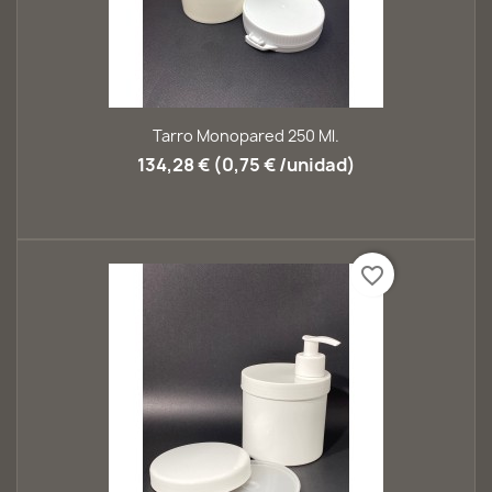
Tarro Monopared 250 Ml.
134,28 € (0,75 € /unidad)
favorite_border