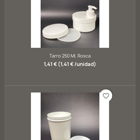
Tarro 250 Ml. Rosca
1,41 € (1,41 € /unidad)
favorite_border