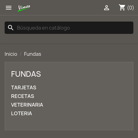
shopping_cart


(0)
search
Inicio
Fundas
FUNDAS
TARJETAS
RECETAS
VETERINARIA
LOTERIA