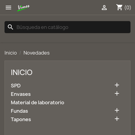
shopping_cart


(0)
search
Inicio
Novedades
INICIO

SPD

Envases
Material de laboratorio

Fundas

Tapones