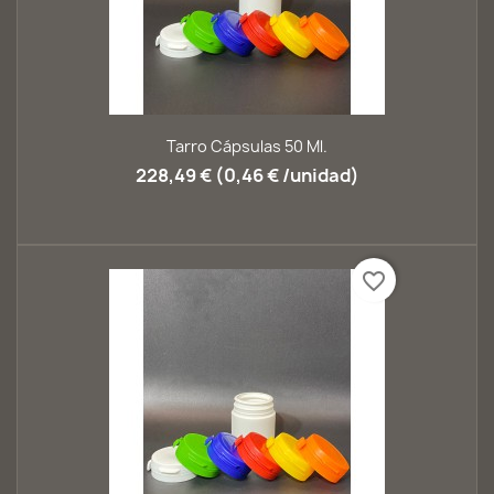
Tarro Cápsulas 50 Ml.
228,49 € (0,46 € /unidad)
favorite_border