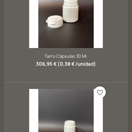
Tarro Cápsulas 30 Ml.
306,95 € (0,38 € /unidad)
favorite_border