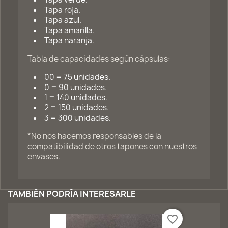
Tapa roja.
Tapa azul.
Tapa amarilla.
Tapa naranja.
Tabla de capacidades según cápsulas:
00 = 75 unidades.
0 = 90 unidades.
1 = 140 unidades.
2 = 150 unidades.
3 = 300 unidades.
*No nos hacemos responsables de la
compatibilidad de otros tapones con nuestros
envases.
TAMBIÉN PODRÍA INTERESARLE
favorite_border