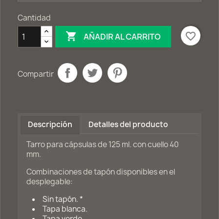
Cantidad

favorite_border
AÑADIR AL CARRITO
Compartir
Descripción
Detalles del producto
Tarro para cápsulas de 125 ml. con cuello 40
mm.
Combinaciones de tapón disponibles en el
desplegable:
Sin tapón. *
Tapa blanca.
Tapa verde.