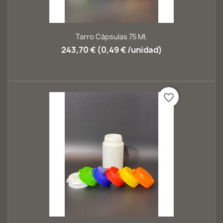
Tarro Cápsulas 75 Ml.
243,70 € (0,49 € /unidad)
favorite_border