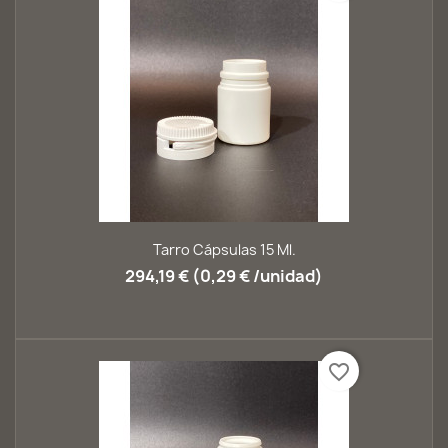
Tarro Cápsulas 15 Ml.
294,19 € (0,29 € /unidad)
favorite_border