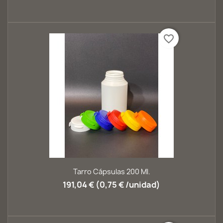
favorite_border
Tarro Cápsulas 200 Ml.
191,04 € (0,75 € /unidad)