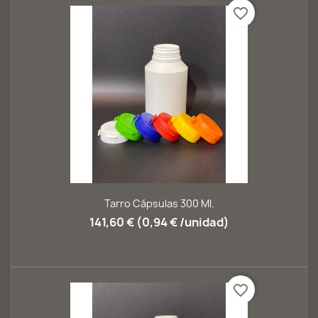
favorite_border
Tarro Cápsulas 300 Ml.
141,60 € (0,94 € /unidad)
favorite_border