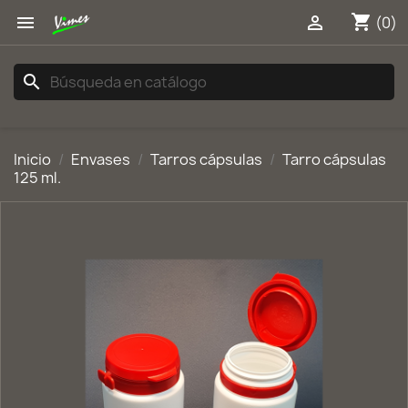
shopping_cart


(0)
search
Inicio
Envases
Tarros cápsulas
Tarro cápsulas
125 ml.