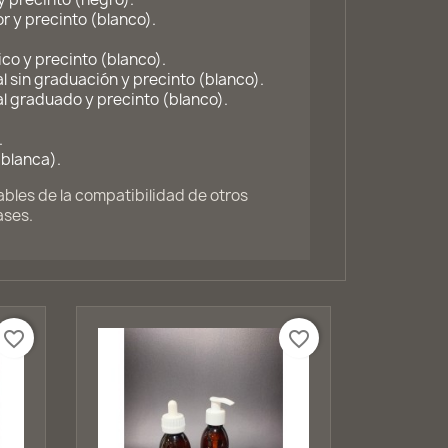
r y precinto (blanco).
co y precinto (blanco).
l sin graduación y precinto (blanco).
l graduado y precinto (blanco).
.
(blanca).
les de la compatibilidad de otros
ases.
favorite_border
favorite_border