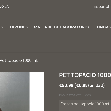
63 65
Español
ES
TAPONES
MATERIAL DE LABORATORIO
FUNDA
Pet topacio 1000 ml.
PET TOPACIO 1000
€50.98 (€0.85/unidad)
Impuestos excluidos
Frasco pet topacio 1000 ml.