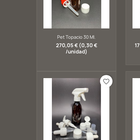
Vista rápida

Pet Topacio 30 Ml.
270,05 € (0,30 €
17
/unidad)
favorite_border