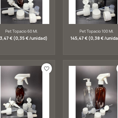
Vista rápida
Vista rápida


Pet Topacio 60 Ml.
Pet Topacio 100 Ml.
3,47 € (0,35 € /unidad)
145,47 € (0,38 € /unid
favorite_border