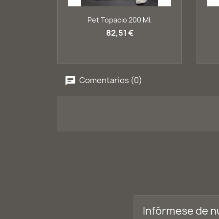
Vista rápida

Pet Topacio 200 Ml.
82,51 €
Comentarios (0)
Infórmese de n