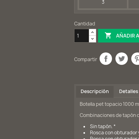
3
Cantidad

AÑADIR 
Compartir
Descripción
Detalles
Botella pet topacio 1000 m
Combinaciones de tapón di
Sin tapón. *
Rosca con obturador y
Rosca con obturador y