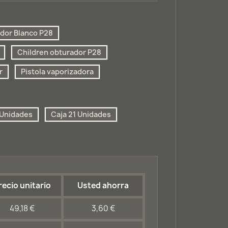
dor Blanco P28
Children obturador P28
r
Pistola vaporizadora
 Unidades
Caja 21 Unidades
recio unitario
Usted ahorra
49,18 €
3,60 €