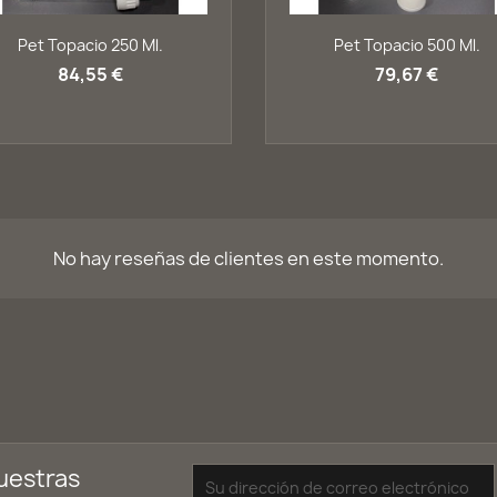
Vista rápida
Vista rápida


Pet Topacio 250 Ml.
Pet Topacio 500 Ml.
84,55 €
79,67 €
No hay reseñas de clientes en este momento.
uestras