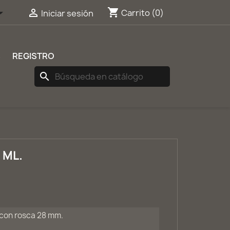
shopping_cart


Carrito
(0)
Iniciar sesión
S
REGISTRO
search
 ML.
 con rosca 28 mm.