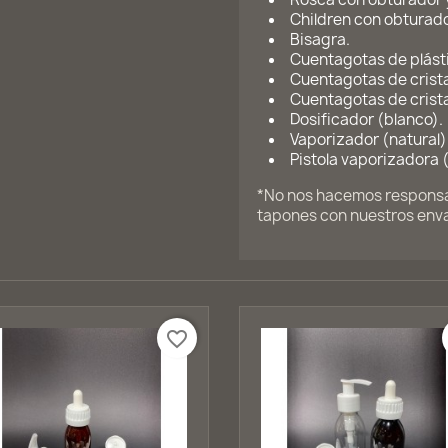
Children con obturado
Bisagra.
Cuentagotas de plásti
Cuentagotas de crista
Cuentagotas de crista
Dosificador (blanco).
Vaporizador (natural)
Pistola vaporizadora 
*No nos hacemos responsab
tapones con nuestros env
favorite_border