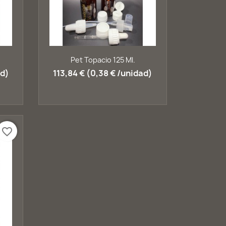
Vista rápida

Pet Topacio 125 Ml.
ad)
113,84 € (0,38 € /unidad)
favorite_border