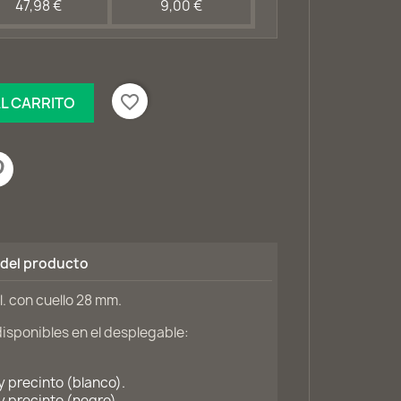
47,98 €
9,00 €
favorite_border
AL CARRITO
 del producto
l. con cuello 28 mm.
sponibles en el desplegable:
 precinto (blanco).
 precinto (negro).