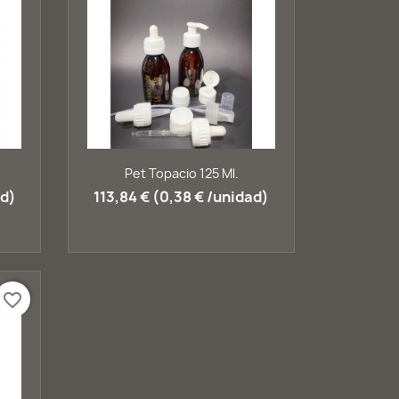
Vista rápida

Pet Topacio 125 Ml.
ad)
113,84 € (0,38 € /unidad)
favorite_border