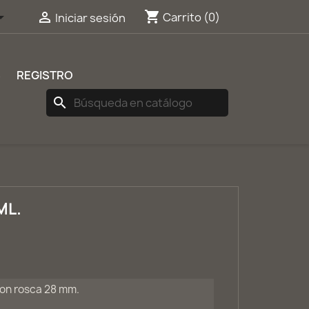
shopping_cart


Carrito
(0)
Iniciar sesión
S
REGISTRO
search
ML.
con rosca 28 mm.