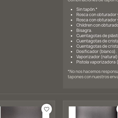
Sin tapón.*
Rosca con obturador y
Rosca con obturador y
Children con obturado
Bisagra.
Cuentagotas de plásti
Cuentagotas de crista
Cuentagotas de crista
Dosificador (blanco).
Vaporizador (natural)
Pistola vaporizadora 
*No nos hacemos responsab
tapones con nuestros env
favorite_border