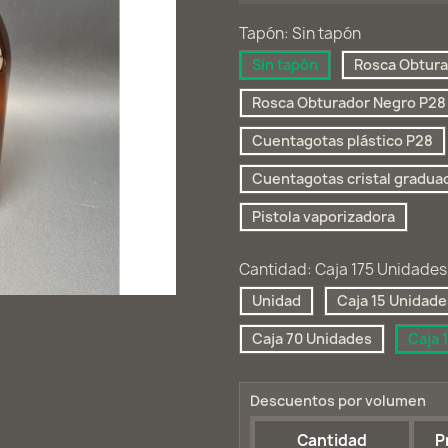
Tapón: Sin tapón
Sin tapón
Rosca Obtura
Rosca Obturador Negro P28
Cuentagotas plástico P28
Cuentagotas cristal gradua
Pistola vaporizadora
Cantidad: Caja 175 Unidades
Unidad
Caja 15 Unidade
Caja 70 Unidades
Caja 
Descuentos por volumen
Cantidad
P