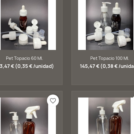
Vista rápida
Vista rápida


Pet Topacio 60 Ml.
Pet Topacio 100 Ml.
3,47 € (0,35 € /unidad)
145,47 € (0,38 € /unid
favorite_border