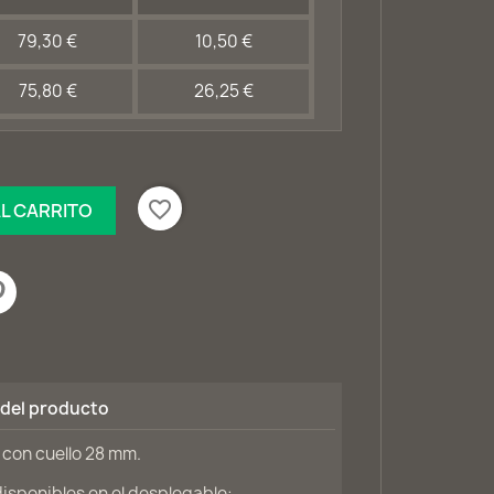
79,30 €
10,50 €
75,80 €
26,25 €
favorite_border
AL CARRITO
 del producto
. con cuello 28 mm.
sponibles en el desplegable: