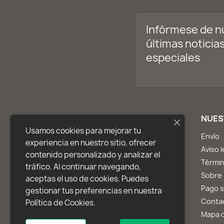
Infórmese de n
últimas noticias
especiales
PRODUCTOS
NUES
Usamos cookies para mejorar tu
Ofertas
Envío
experiencia en nuestro sitio, ofrecer
Novedades
Aviso l
contenido personalizado y analizar el
Los más vendidos
Términ
tráfico. Al continuar navegando,
Inicio
Sobre
aceptas el uso de cookies. Puedes
Pago 
gestionar tus preferencias en nuestra
Conta
Política de Cookies.
Mapa d