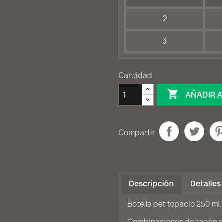
2
3
Cantidad

AÑADIR 
Compartir
Descripción
Detalles
Botella pet topacio 250 ml
Combinaciones de tapón di