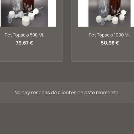
Vista rápida
Vista rápida


Pet Topacio 500 Ml.
Pet Topacio 1000 Ml.
79,67 €
50,98 €
No hay reseñas de clientes en este momento.