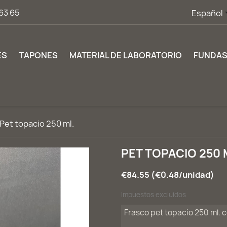
63 65
Español
ES
TAPONES
MATERIAL DE LABORATORIO
FUNDA
Pet topacio 250 ml.
PET TOPACIO 250 
€84.55 (€0.48/unidad)
Impuestos excluidos
Frasco pet topacio 250 ml. 