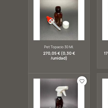
Vista rápida

Pet Topacio 30 Ml.
270,05 € (0,30 €
17
/unidad)
favorite_border