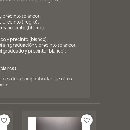
 precinto (blanco).
 precinto (negro).
r y precinto (blanco).
co y precinto (blanco).
l sin graduación y precinto (blanco).
l graduado y precinto (blanco).
.
(blanca).
les de la compatibilidad de otros
ases.
favorite_border
favorite_border