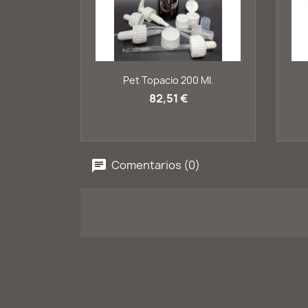
Vista rápida

Pet Topacio 200 Ml.
82,51 €
Comentarios (0)