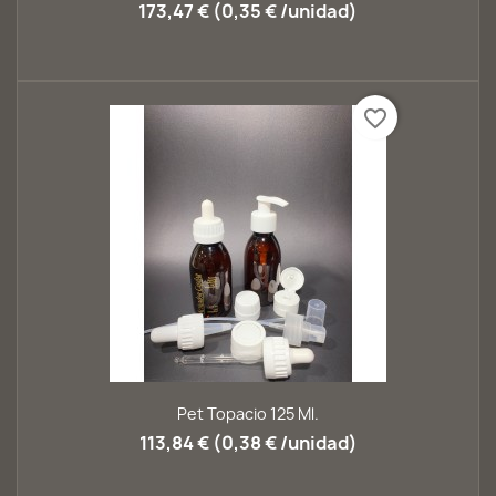
173,47 € (0,35 € /unidad)
favorite_border
Pet Topacio 125 Ml.
113,84 € (0,38 € /unidad)