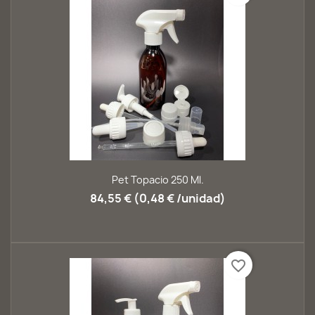
Pet Topacio 250 Ml.
84,55 € (0,48 € /unidad)
favorite_border