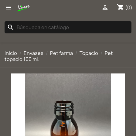
shopping_cart


(0)
search
Inicio
Envases
Pet farma
Topacio
Pet
topacio 100 ml.