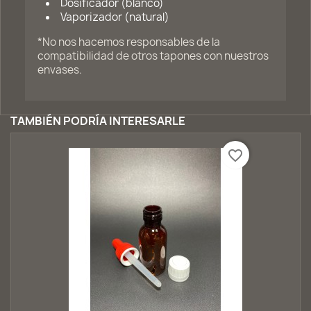
Dosificador (blanco)
Vaporizador (natural)
*No nos hacemos responsables de la
compatibilidad de otros tapones con nuestros
envases.
TAMBIÉN PODRÍA INTERESARLE
favorite_border