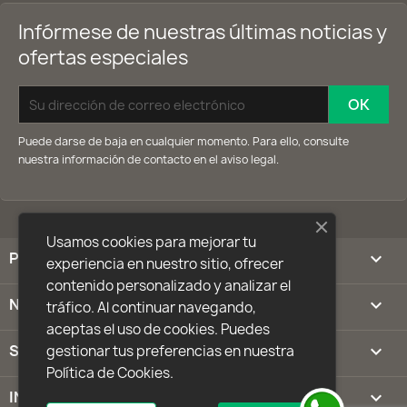
Infórmese de nuestras últimas noticias y
ofertas especiales
Puede darse de baja en cualquier momento. Para ello, consulte
nuestra información de contacto en el aviso legal.
Usamos cookies para mejorar tu
PRODUCTOS

experiencia en nuestro sitio, ofrecer
contenido personalizado y analizar el
NUESTRA EMPRESA

tráfico. Al continuar navegando,
aceptas el uso de cookies. Puedes
SU CUENTA

gestionar tus preferencias en nuestra
Política de Cookies.
INFORMACIÓN DE LA TIENDA
keyboard_arrow_down