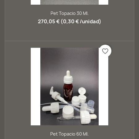
Pet Topacio 30 Ml.
270,05 € (0,30 € /unidad)
favorite_border
Pet Topacio 60 Ml.