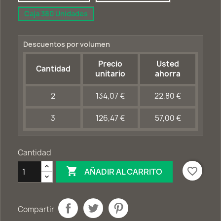
Caja 380 Unidades
Descuentos por volumen
Precio
Usted
Cantidad
unitario
ahorra
2
134,07 €
22,80 €
3
126,47 €
57,00 €
Cantidad

favorite_border
AÑADIR AL CARRITO
Compartir