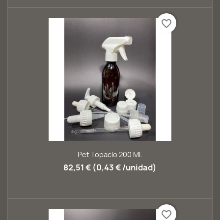
favorite_border
Pet Topacio 200 Ml.
82,51 € (0,43 € /unidad)
favorite_border