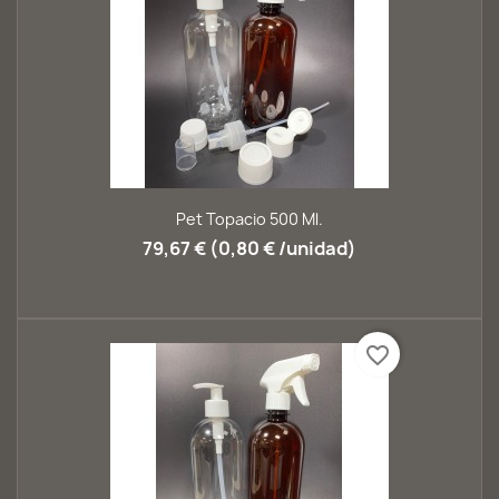
Pet Topacio 500 Ml.
79,67 € (0,80 € /unidad)
favorite_border