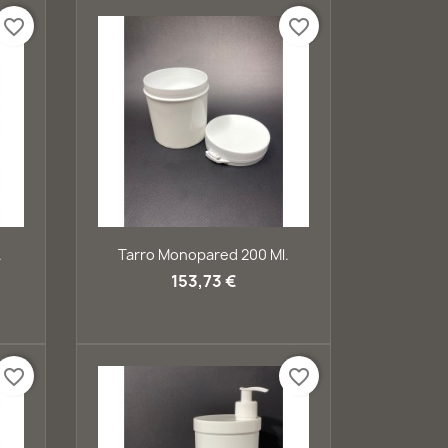
favorite_border
favorite_border
Vista rápida

.
Tarro Monopared 200 Ml.
153,73 €
favorite_border
favorite_border