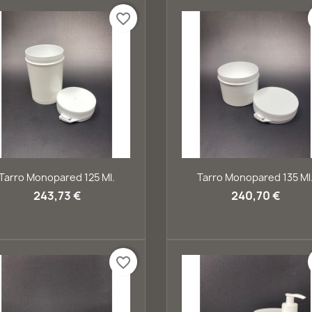
favorite_border
Vista rápida
Vista rápida


Tarro Monopared 125 Ml.
Tarro Monopared 135 Ml
243,73 €
240,70 €
favorite_border