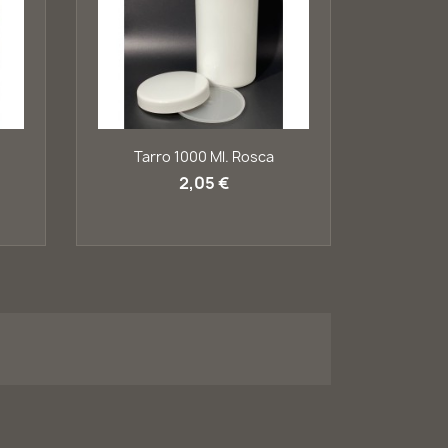
Vista rápida

Tarro 1000 Ml. Rosca
2,05 €