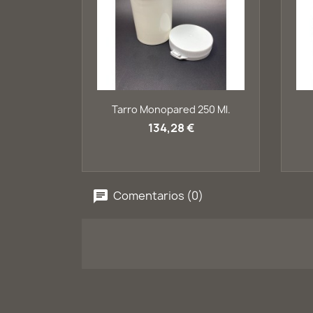
Vista rápida

Tarro Monopared 250 Ml.
134,28 €
Comentarios (0)