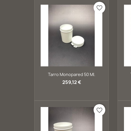
favorite_border
Vista rápida

Tarro Monopared 50 Ml.
259,12 €
favorite_border