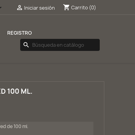
shopping_cart


Carrito
(0)
Iniciar sesión
S
REGISTRO
search
 100 ML.
ed de 100 ml.