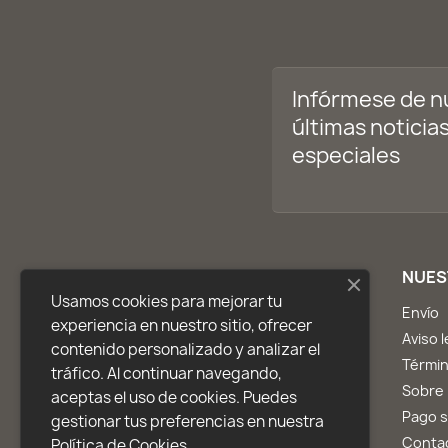
Infórmese de n
últimas noticias
especiales
PRODUCTOS
NUES
Usamos cookies para mejorar tu
Ofertas
Envío
experiencia en nuestro sitio, ofrecer
Novedades
Aviso l
contenido personalizado y analizar el
Los más vendidos
Términ
tráfico. Al continuar navegando,
Inicio
Sobre
aceptas el uso de cookies. Puedes
Pago 
gestionar tus preferencias en nuestra
Conta
Política de Cookies.