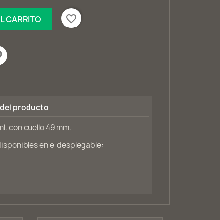
favorite_border
AL CARRITO
 del producto
l. con cuello 49 mm.
sponibles en el desplegable: