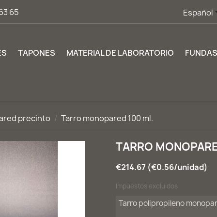
63 65
Español
ES
TAPONES
MATERIAL DE LABORATORIO
FUNDA
red precinto
Tarro monopared 100 ml.
TARRO MONOPARED
€214.67 (€0.56/unidad)
Impuestos excluidos
Tarro polipropileno monopar