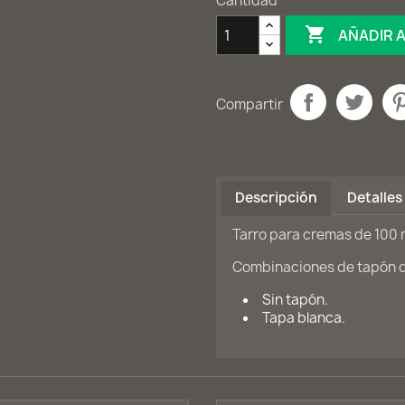
Cantidad

AÑADIR 
Compartir
Descripción
Detalles
Tarro para cremas de 100 m
Combinaciones de tapón di
Sin tapón.
Tapa blanca.