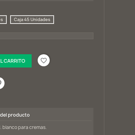
es
Caja 45 Unidades
favorite_border
AL CARRITO
 del producto
l. blanco para cremas.