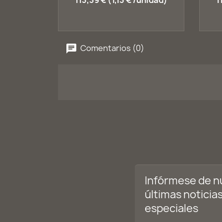
113,39 € (1,13 € /unidad)
1
Comentarios (0)
Infórmese de n
últimas noticias
especiales