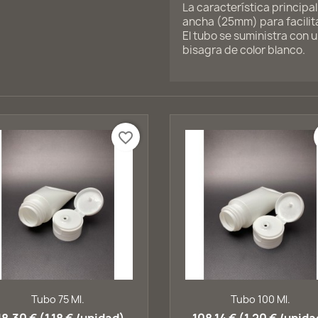
La característica principa
ancha (25mm) para facilita
El tubo se suministra con 
bisagra de color blanco.
favorite_border
Vista rápida
Vista rápida


Tubo 75 Ml.
Tubo 100 Ml.