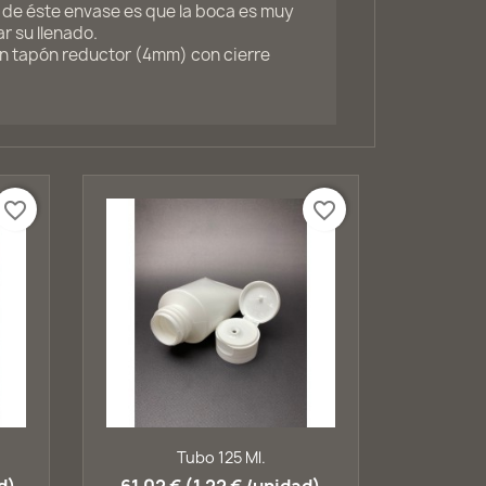
l de éste envase es que la boca es muy
r su llenado.
un tapón reductor (4mm) con cierre
favorite_border
favorite_border
Vista rápida

Tubo 125 Ml.