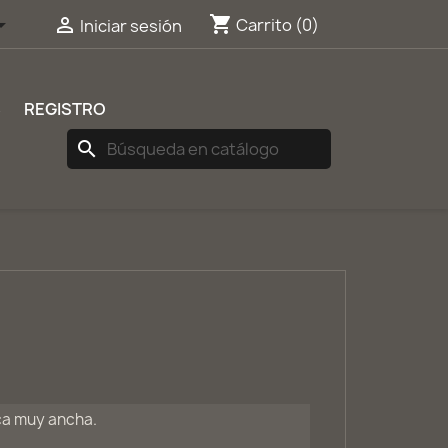
shopping_cart


Carrito
(0)
Iniciar sesión
S
REGISTRO
search
ca muy ancha.