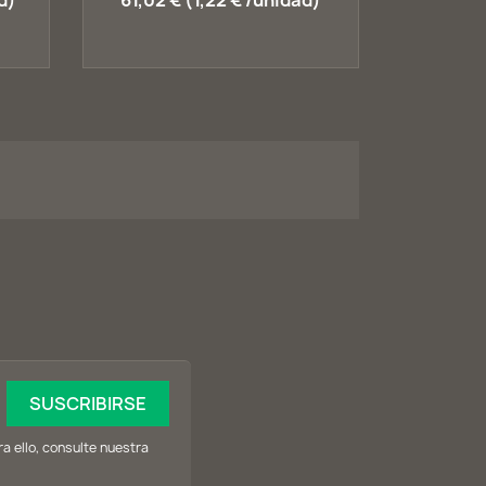
d)
61,02 € (1,22 € /unidad)
 ello, consulte nuestra