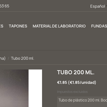
63 65
Español
ES
TAPONES
MATERIAL DE LABORATORIO
FUNDA
ha)
Tubo 200 ml.
TUBO 200 ML.
€1.85 (€1.85/unidad)
Impuestos excluidos
Tubo de plástico 200 ml. Bo