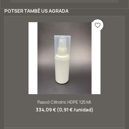
POTSER TAMBÉ US AGRADA
favorite_border
Flascó Cilíndric HDPE 125 Ml.
334,09 € (0,91 € /unidad)