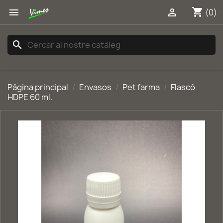
shopping_cart


(0)
search
Pàgina principal
Envasos
Pet farma
Flascó
HDPE 60 ml.