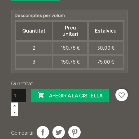
Descomptes per volum
Preu
Quantitat
Estalvieu
unitari
2
160,76 €
30,00 €
3
150,76 €
75,00 €
Quantitat

favorite_border
AFEGIR A LA CISTELLA
Compartir