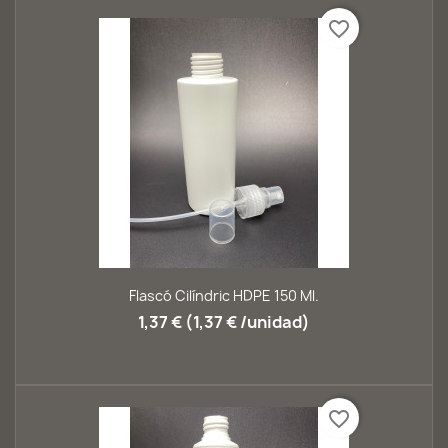
favorite_border
Flascó Cilíndric HDPE 150 Ml.
1,37 € (1,37 € /unidad)
favorite_border