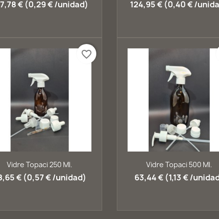
7,78 € (0,29 € /unidad)
124,95 € (0,40 € /unid
favorite_border
Vista ràpida
Vista ràpida


Vidre Topaci 250 Ml.
Vidre Topaci 500 Ml.
8,65 € (0,57 € /unidad)
63,44 € (1,13 € /unida