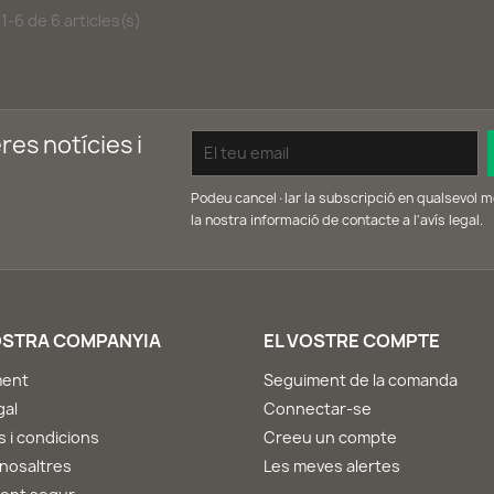
1-6 de 6 articles(s)
res notícies i
Podeu cancel·lar la subscripció en qualsevol m
la nostra informació de contacte a l'avís legal.
OSTRA COMPANYIA
EL VOSTRE COMPTE
ment
Seguiment de la comanda
gal
Connectar-se
 i condicions
Creeu un compte
nosaltres
Les meves alertes