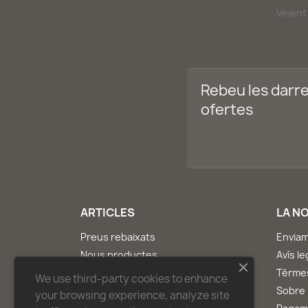
Veient 
Rebeu les darre
ofertes
ARTICLES
LA N
Preus rebaixats
Envia
Nous productes
Avís le
Els més venuts
Térmes
We use third-party cookies to enhance
Pàgina principal
Sobre 
your browsing experience, analyze site