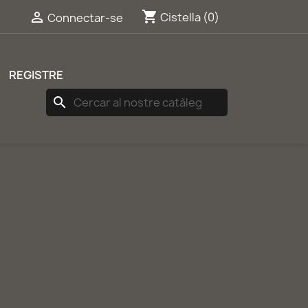
shopping_cart


Cistella
(0)
Connectar-se
REGISTRE
search