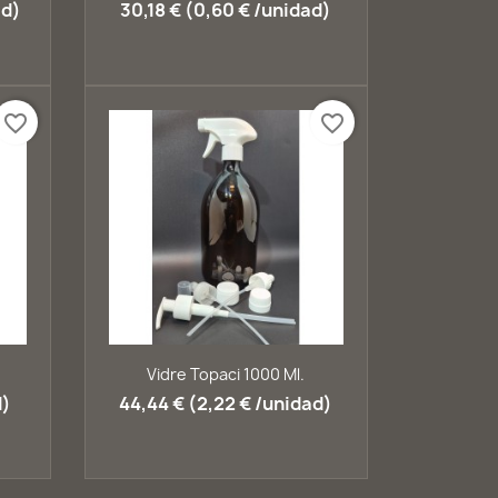
ad)
30,18 € (0,60 € /unidad)
favorite_border
favorite_border
Vista ràpida

Vidre Topaci 1000 Ml.
d)
44,44 € (2,22 € /unidad)