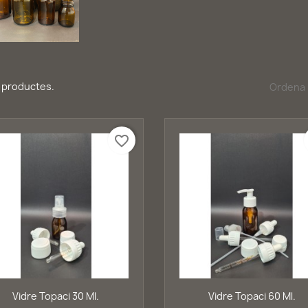
6 productes.
Ordena 
favorite_border
Vista ràpida
Vista ràpida


Vidre Topaci 30 Ml.
Vidre Topaci 60 Ml.