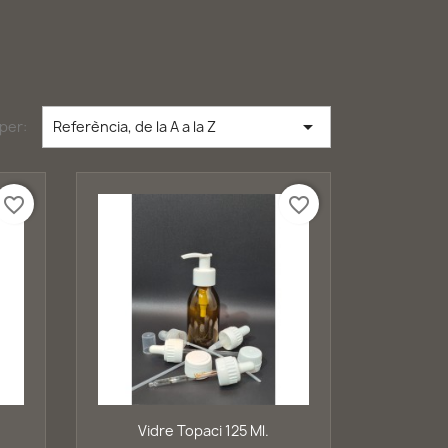

per:
Referència, de la A a la Z
favorite_border
favorite_border
Vista ràpida

Vidre Topaci 125 Ml.