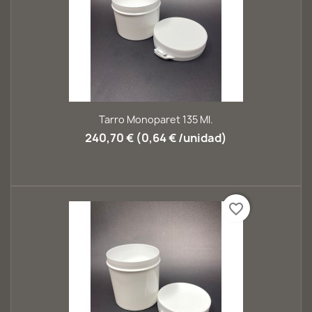
Tarro Monoparet 135 Ml.
240,70 € (0,64 € /unidad)
favorite_border