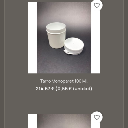
favorite_border
Tarro Monoparet 100 Ml.
214,67 € (0,56 € /unidad)
favorite_border