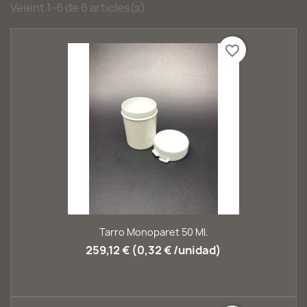
Veient 1-6 de 6 articles(s)
favorite_border
Tarro Monoparet 50 Ml.
259,12 € (0,32 € /unidad)