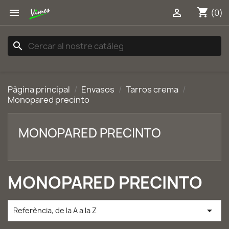
shopping_cart


(0)
search
Pàgina principal
Envasos
Tarros crema
Monopared precinto
MONOPARED PRECINTO
MONOPARED PRECINTO

Referència, de la A a la Z