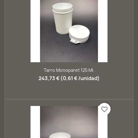
Tarro Monoparet 125 Ml.
243,73 € (0,61 € /unidad)
favorite_border