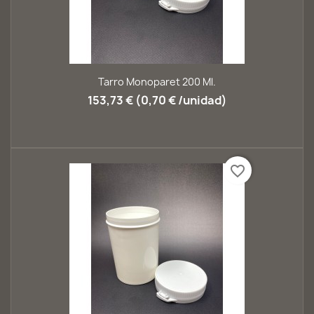
Tarro Monoparet 200 Ml.
153,73 € (0,70 € /unidad)
favorite_border