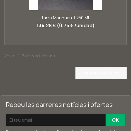
Tarro Monoparet 250 Ml.
134,28 € (0,75 € /unidad)
Veient 1-6 de 6 articles(s)
Tornar amunt

Rebeu les darreres notícies i ofertes