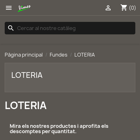
shopping_cart


(0)
search
Pàgina principal
Fundes
LOTERIA
LOTERIA
LOTERIA
Mira els nostres productes i aprofita els
descomptes per quantitat.