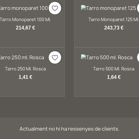
favorite_border
Vista ràpida
Vista ràpida


Tarro Monoparet 100 Ml.
Tarro Monoparet 125 Ml
214,67 €
243,73 €
favorite_border
Vista ràpida
Vista ràpida


Tarro 250 Ml. Rosca
Tarro 500 Ml. Rosca
1,41 €
1,64 €
Actualment no hi ha ressenyes de clients.