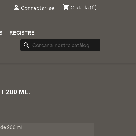
shopping_cart


Cistella
(0)
Connectar-se
S
REGISTRE
search
 200 ML.
 de 200 ml.