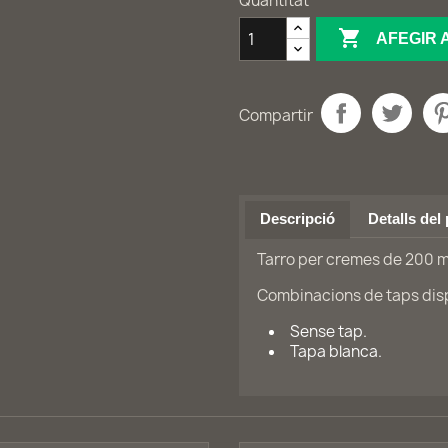
Quantitat

AFEGIR 
Compartir
Descripció
Detalls del
Tarro per cremes de 200 m
Combinacions de taps disp
Sense tap.
Tapa blanca.