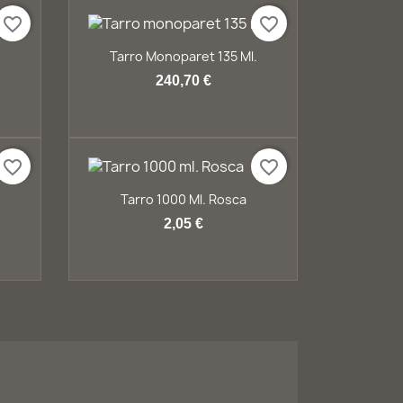
favorite_border
favorite_border
Vista ràpida

.
Tarro Monoparet 135 Ml.
240,70 €
favorite_border
favorite_border
Vista ràpida

Tarro 1000 Ml. Rosca
2,05 €