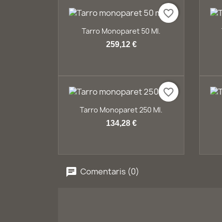
favorite_border
Vista ràpida

Tarro Monoparet 50 Ml.
259,12 €
favorite_border
Vista ràpida

Tarro Monoparet 250 Ml.
134,28 €
Comentaris (0)