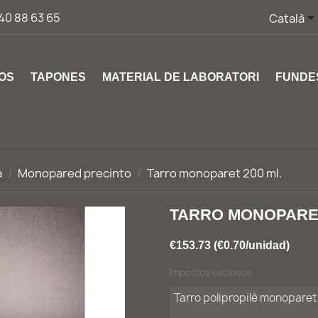
40 88 63 65
Català
OS
TAPONES
MATERIAL DE LABORATORI
FUNDE
a
Monopared precinto
Tarro monoparet 200 ml.
TARRO MONOPARET
€153.73 (€0.70/unidad)
Impostos exclosos
Tarro polipropilè monoparet