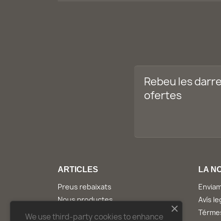
Rebeu les darre
ofertes
ARTICLES
LA N
Preus rebaixats
Envia
Nous productes
Avís le
Els més venuts
Térmes
We use third-party cookies to enhance