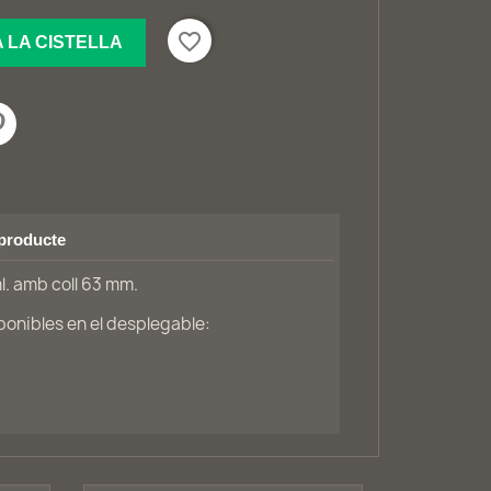
favorite_border
A LA CISTELLA
 producte
l. amb coll 63 mm.
onibles en el desplegable: