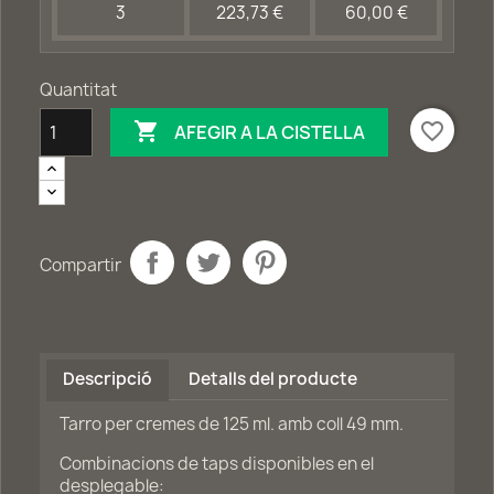
3
223,73 €
60,00 €
Quantitat

favorite_border
AFEGIR A LA CISTELLA
Compartir
Descripció
Detalls del producte
Tarro per cremes de 125 ml. amb coll 49 mm.
Combinacions de taps disponibles en el
desplegable: