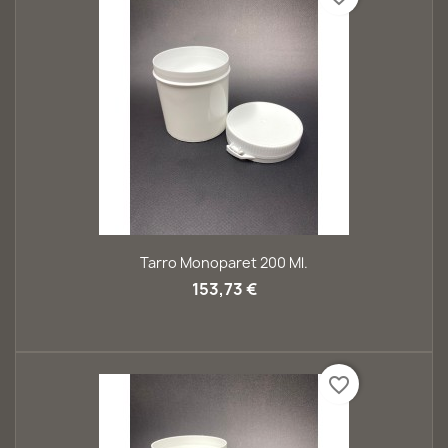
Tarro Monoparet 200 Ml.
153,73 €
favorite_border