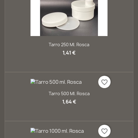
Tarro 250 Ml. Rosca
1,41 €
favorite_border
Tarro 500 Ml. Rosca
1,64 €
favorite_border