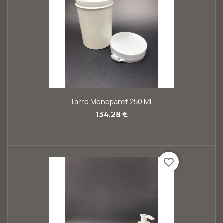
Tarro Monoparet 250 Ml.
134,28 €
favorite_border