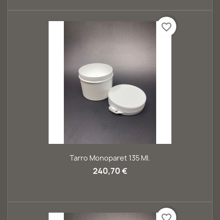
favorite_border
Tarro Monoparet 135 Ml.
240,70 €
favorite_border