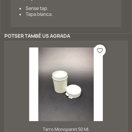
Sense tap.
Tapa blanca.
POTSER TAMBÉ US AGRADA
favorite_border
Tarro Monoparet 50 Ml.