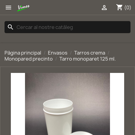
shopping_cart


(0)
search
Pàgina principal
Envasos
Tarros crema
Monopared precinto
Tarro monoparet 125 ml.