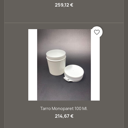
259,12 €
favorite_border
Tarro Monoparet 100 Ml.
214,67 €