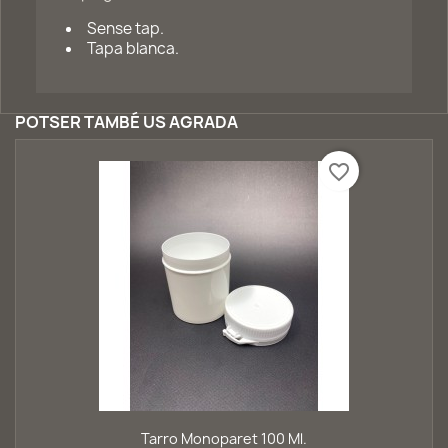
Sense tap.
Tapa blanca.
POTSER TAMBÉ US AGRADA
favorite_border
Tarro Monoparet 100 Ml.