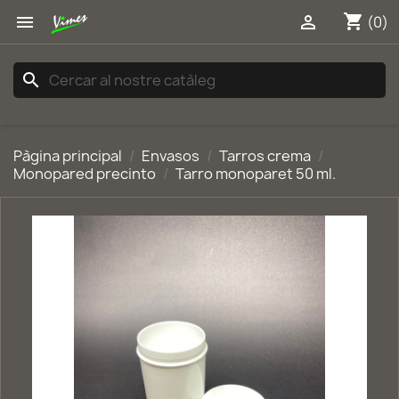
shopping_cart


(0)
search
Pàgina principal
Envasos
Tarros crema
Monopared precinto
Tarro monoparet 50 ml.