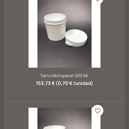
Tarro Monoparet 200 Ml.
153,73 € (0,70 € /unidad)
favorite_border