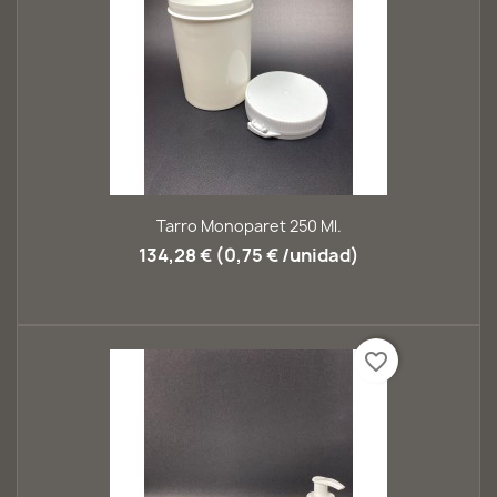
Tarro Monoparet 250 Ml.
134,28 € (0,75 € /unidad)
favorite_border