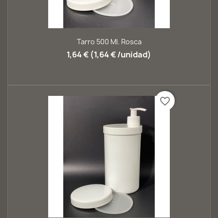
Tarro 500 Ml. Rosca
1,64 € (1,64 € /unidad)
favorite_border