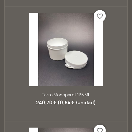
favorite_border
Tarro Monoparet 135 Ml.
240,70 € (0,64 € /unidad)
favorite_border