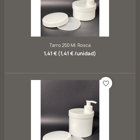
Tarro 250 Ml. Rosca
1,41 € (1,41 € /unidad)
favorite_border