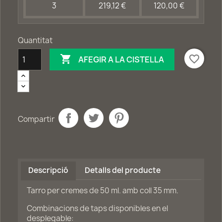
3
219,12 €
120,00 €
Quantitat

favorite_border
AFEGIR A LA CISTELLA
Compartir
Descripció
Detalls del producte
Tarro per cremes de 50 ml. amb coll 35 mm.
Combinacions de taps disponibles en el
desplegable: