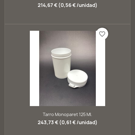
214,67 € (0,56 € /unidad)
favorite_border
Tarro Monoparet 125 Ml.
243,73 € (0,61 € /unidad)