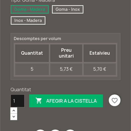
Tipo: Goma - Madera
Goma - Madera
Goma - Inox
Inox - Madera
Descomptes per volum
Preu
Quantitat
Estalvieu
unitari
5
5,73 €
5,70 €
Quantitat

favorite_border
AFEGIR A LA CISTELLA