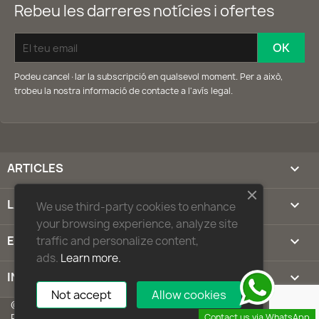
Rebeu les darreres notícies i ofertes
Podeu cancel·lar la subscripció en qualsevol moment. Per a això,
trobeu la nostra informació de contacte a l'avís legal.
ARTICLES

LA NOSTRA COMPANYIA

We use third-party cookies to enhance
your browsing experience, analyze site
EL VOSTRE COMPTE

traffic and personalize content,
ads.
Learn more.
INFORMACIÓ SOBRE LA BOTIGA
keyboard_arrow_down
Not accept
Allow cookies
© 2026 - Programari de comerç electrònic per
PrestaShop™
Contact us via WhatsApp