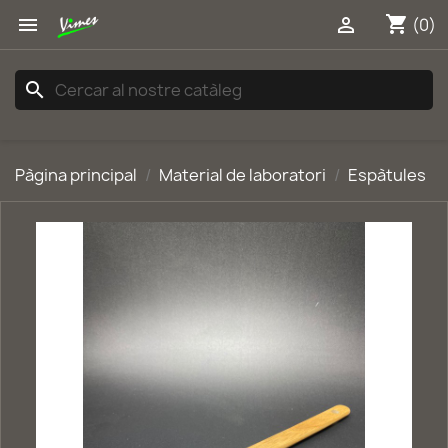
shopping_cart


(0)
search
Pàgina principal
Material de laboratori
Espàtules