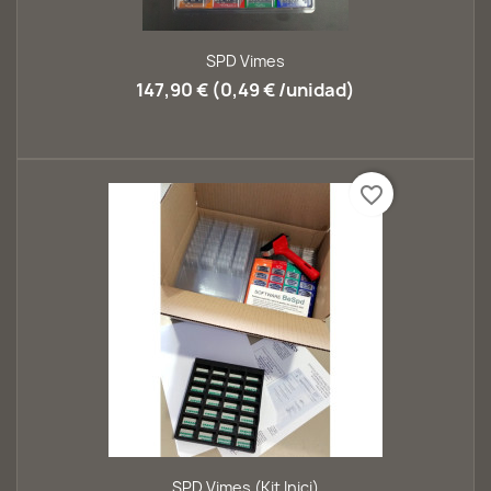
SPD Vimes
147,90 € (0,49 € /unidad)
favorite_border
SPD Vimes (Kit Inici)