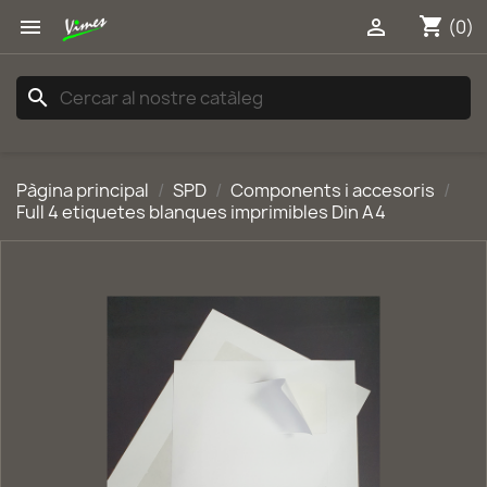
shopping_cart


(0)
search
Pàgina principal
SPD
Components i accesoris
Full 4 etiquetes blanques imprimibles Din A4