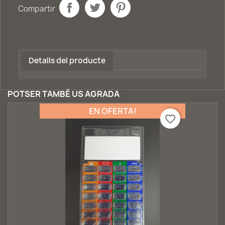
Compartir
Detalls del producte
POTSER TAMBÉ US AGRADA
EN OFERTA!
favorite_border