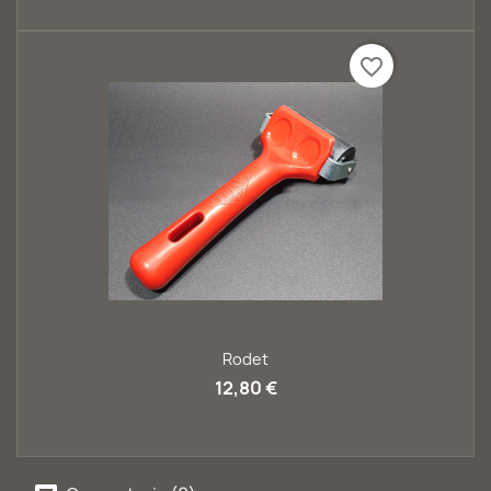
favorite_border
Rodet
12,80 €